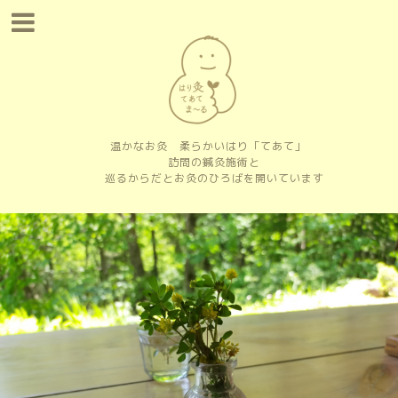
温かなお灸 柔らかいはり「てあて」
訪問の鍼灸施術と
巡るからだとお灸のひろばを開いています