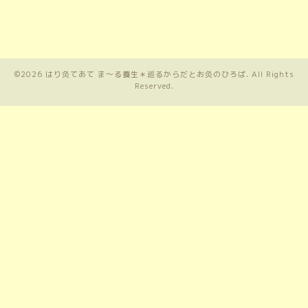
©2026
はり灸てあて ま〜る養生＊巡るからだとお灸のひろば
. All Rights
Reserved.