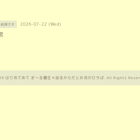
2026-07-22 (Wed)
予約済です
席
26
はり灸てあて ま〜る養生＊巡るからだとお灸のひろば
. All Rights Rese