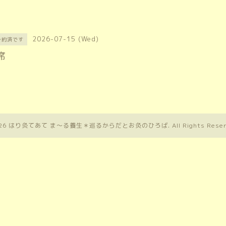
2026-07-15 (Wed)
予約済です
席
26
はり灸てあて ま〜る養生＊巡るからだとお灸のひろば
. All Rights Rese