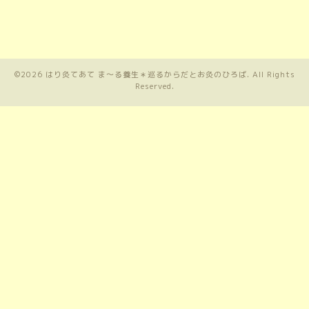
©2026
はり灸てあて ま〜る養生＊巡るからだとお灸のひろば
. All Rights
Reserved.