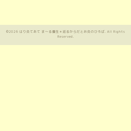
©2026
はり灸てあて ま〜る養生＊巡るからだとお灸のひろば
. All Rights
Reserved.