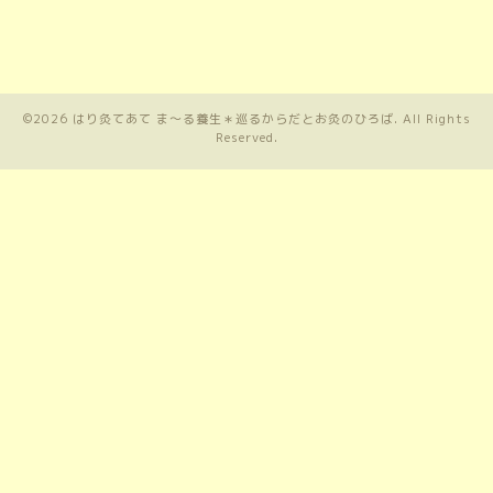
©2026
はり灸てあて ま〜る養生＊巡るからだとお灸のひろば
. All Rights
Reserved.