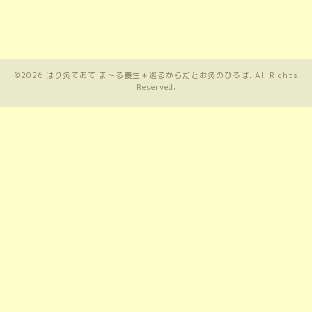
©2026
はり灸てあて ま〜る養生＊巡るからだとお灸のひろば
. All Rights
Reserved.