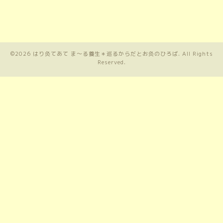
©2026
はり灸てあて ま〜る養生＊巡るからだとお灸のひろば
. All Rights
Reserved.