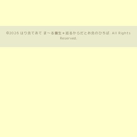
©2026
はり灸てあて ま〜る養生＊巡るからだとお灸のひろば
. All Rights
Reserved.