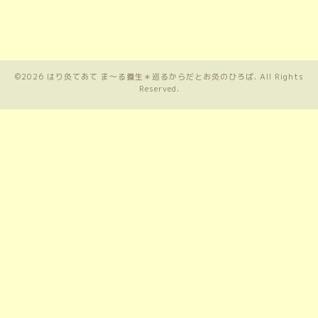
©2026
はり灸てあて ま〜る養生＊巡るからだとお灸のひろば
. All Rights
Reserved.