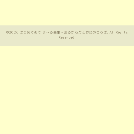
©2026
はり灸てあて ま〜る養生＊巡るからだとお灸のひろば
. All Rights
Reserved.