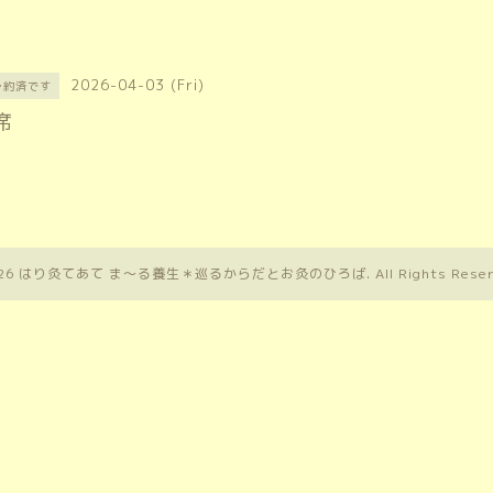
2026-04-03 (Fri)
予約済です
席
26
はり灸てあて ま〜る養生＊巡るからだとお灸のひろば
. All Rights Rese