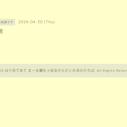
2026-04-30 (Thu)
予約済です
席
26
はり灸てあて ま〜る養生＊巡るからだとお灸のひろば
. All Rights Rese