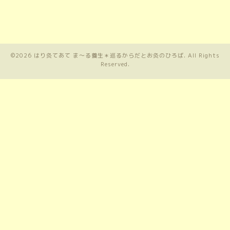
©2026
はり灸てあて ま〜る養生＊巡るからだとお灸のひろば
. All Rights
Reserved.