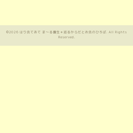
©2026
はり灸てあて ま〜る養生＊巡るからだとお灸のひろば
. All Rights
Reserved.