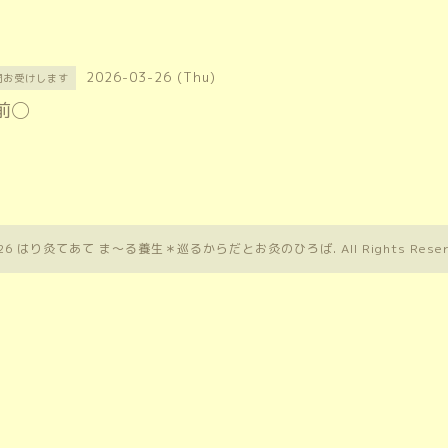
2026-03-26 (Thu)
問お受けします
前◯
26
はり灸てあて ま〜る養生＊巡るからだとお灸のひろば
. All Rights Rese