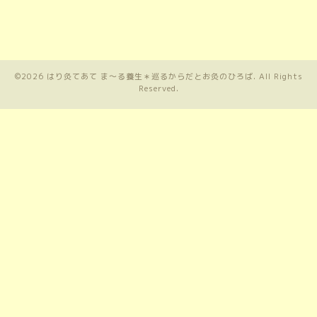
©2026
はり灸てあて ま〜る養生＊巡るからだとお灸のひろば
. All Rights
Reserved.