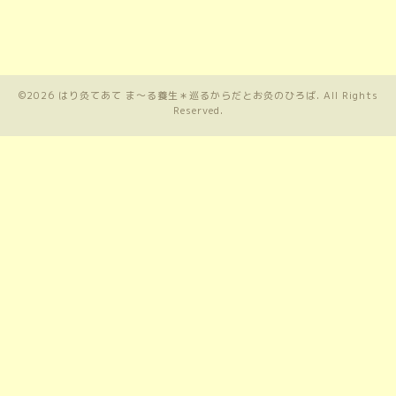
©2026
はり灸てあて ま〜る養生＊巡るからだとお灸のひろば
. All Rights
Reserved.