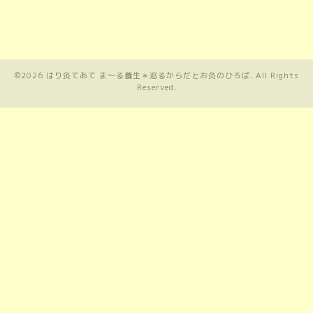
©2026
はり灸てあて ま〜る養生＊巡るからだとお灸のひろば
. All Rights
Reserved.