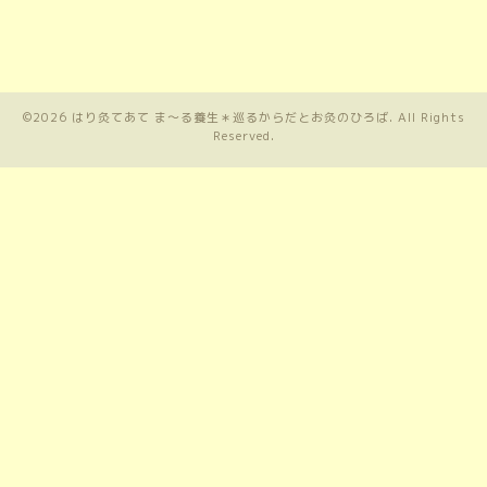
©2026
はり灸てあて ま〜る養生＊巡るからだとお灸のひろば
. All Rights
Reserved.