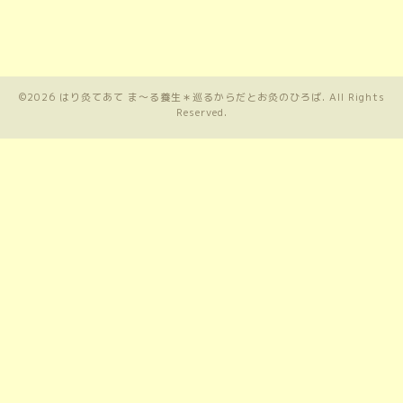
©2026
はり灸てあて ま〜る養生＊巡るからだとお灸のひろば
. All Rights
Reserved.