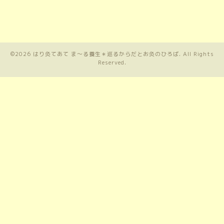
©2026
はり灸てあて ま〜る養生＊巡るからだとお灸のひろば
. All Rights
Reserved.