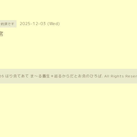
2025-12-03 (Wed)
予約済です
席
26
はり灸てあて ま〜る養生＊巡るからだとお灸のひろば
. All Rights Rese