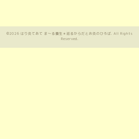
©2026
はり灸てあて ま〜る養生＊巡るからだとお灸のひろば
. All Rights
Reserved.