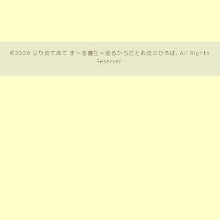
©2026
はり灸てあて ま〜る養生＊巡るからだとお灸のひろば
. All Rights
Reserved.