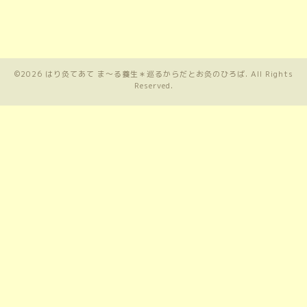
©2026
はり灸てあて ま〜る養生＊巡るからだとお灸のひろば
. All Rights
Reserved.