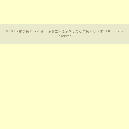
©2026
はり灸てあて ま〜る養生＊巡るからだとお灸のひろば
. All Rights
Reserved.