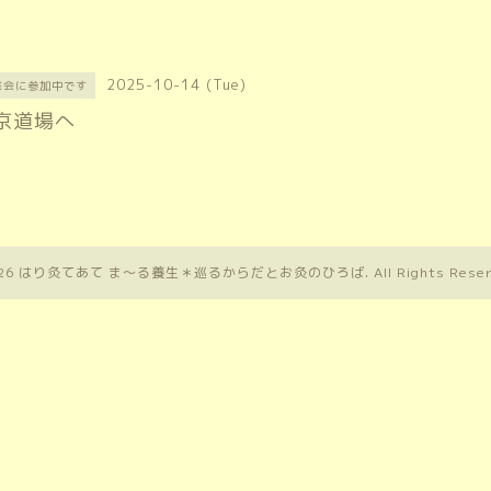
2025-10-14 (Tue)
修会に参加中です
京道場へ
26
はり灸てあて ま〜る養生＊巡るからだとお灸のひろば
. All Rights Rese