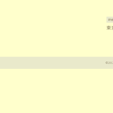
研
東
©20