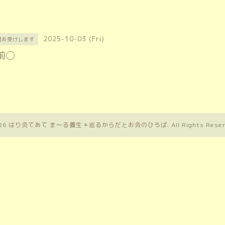
2025-10-03 (Fri)
問お受けします
前◯
26
はり灸てあて ま〜る養生＊巡るからだとお灸のひろば
. All Rights Rese