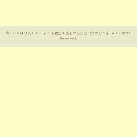
©2026
はり灸てあて ま〜る養生＊巡るからだとお灸のひろば
. All Rights
Reserved.