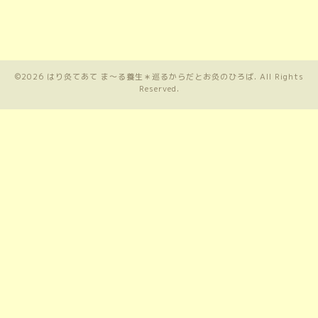
©2026
はり灸てあて ま〜る養生＊巡るからだとお灸のひろば
. All Rights
Reserved.