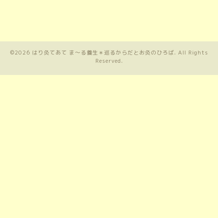
©2026
はり灸てあて ま〜る養生＊巡るからだとお灸のひろば
. All Rights
Reserved.