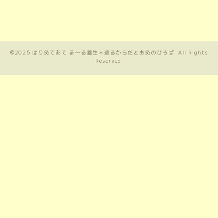
©2026
はり灸てあて ま〜る養生＊巡るからだとお灸のひろば
. All Rights
Reserved.