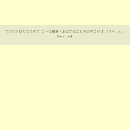
©2026
はり灸てあて ま〜る養生＊巡るからだとお灸のひろば
. All Rights
Reserved.