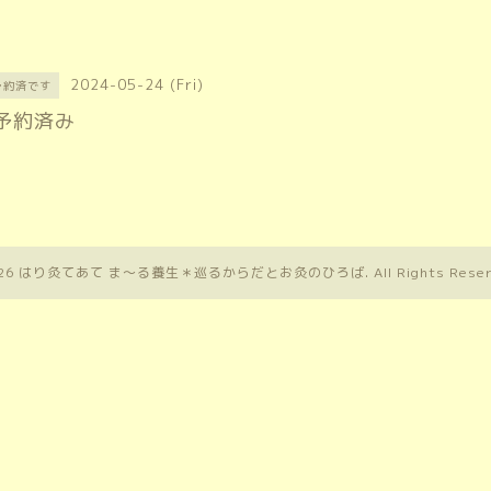
2024-05-24 (Fri)
予約済です
予約済み
26
はり灸てあて ま〜る養生＊巡るからだとお灸のひろば
. All Rights Rese