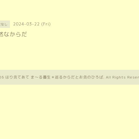
2024-03-22 (Fri)
定なし
然なからだ
26
はり灸てあて ま〜る養生＊巡るからだとお灸のひろば
. All Rights Rese