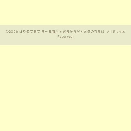
©2026
はり灸てあて ま〜る養生＊巡るからだとお灸のひろば
. All Rights
Reserved.