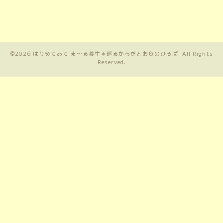
©2026
はり灸てあて ま〜る養生＊巡るからだとお灸のひろば
. All Rights
Reserved.