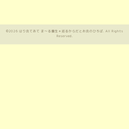
©2026
はり灸てあて ま〜る養生＊巡るからだとお灸のひろば
. All Rights
Reserved.