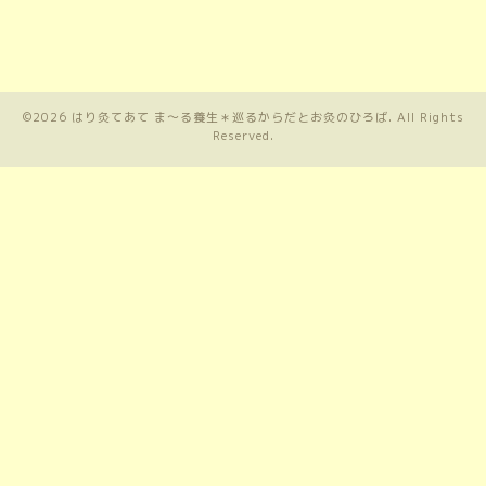
©2026
はり灸てあて ま〜る養生＊巡るからだとお灸のひろば
. All Rights
Reserved.