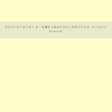
©2026
はり灸てあて ま〜る養生＊巡るからだとお灸のひろば
. All Rights
Reserved.