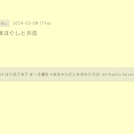
2024-02-08 (Thu)
定なし
体ほぐしとお灸
26
はり灸てあて ま〜る養生＊巡るからだとお灸のひろば
. All Rights Rese