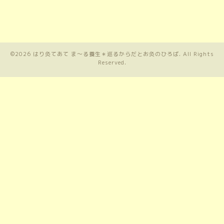
©2026
はり灸てあて ま〜る養生＊巡るからだとお灸のひろば
. All Rights
Reserved.