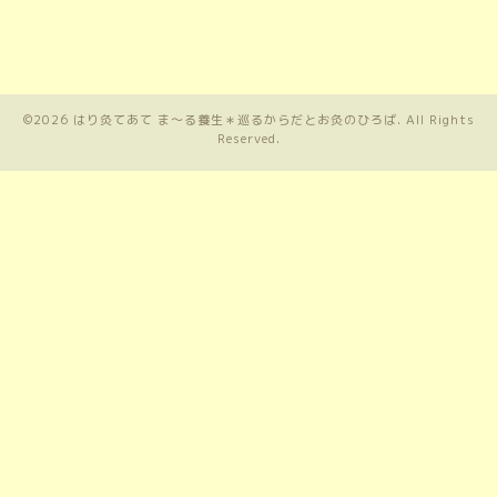
©2026
はり灸てあて ま〜る養生＊巡るからだとお灸のひろば
. All Rights
Reserved.