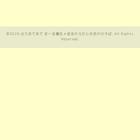
©2026
はり灸てあて ま〜る養生＊巡るからだとお灸のひろば
. All Rights
Reserved.