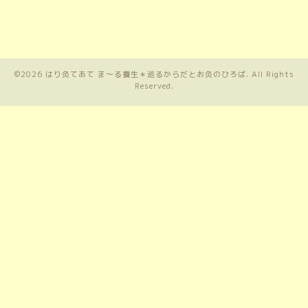
©2026
はり灸てあて ま〜る養生＊巡るからだとお灸のひろば
. All Rights
Reserved.