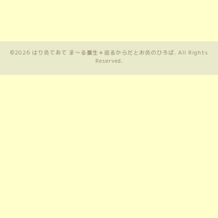
©2026
はり灸てあて ま〜る養生＊巡るからだとお灸のひろば
. All Rights
Reserved.