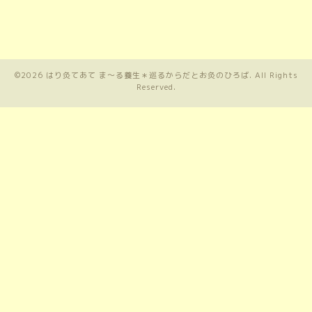
©2026
はり灸てあて ま〜る養生＊巡るからだとお灸のひろば
. All Rights
Reserved.