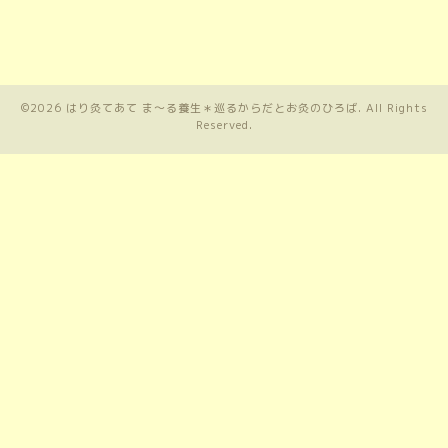
©2026
はり灸てあて ま〜る養生＊巡るからだとお灸のひろば
. All Rights
Reserved.